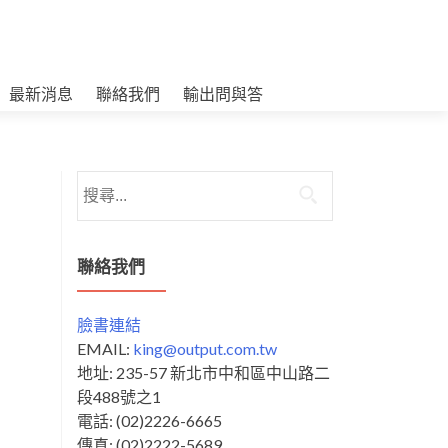
最新消息
聯絡我們
輸出問與答
搜
尋
關
鍵
聯絡我們
字:
臉書連結
EMAIL:
king@output.com.tw
地址: 235-57 新北市中和區中山路二
段488號之1
電話: (02)2226-6665
傳真: (02)2222-5689