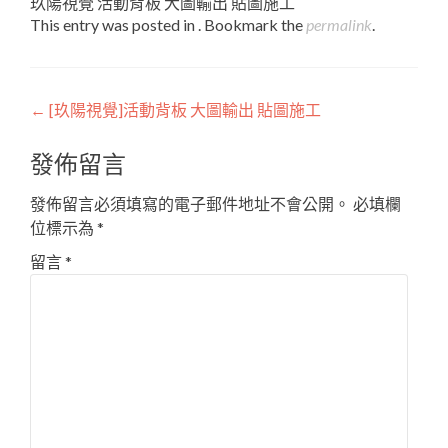
玖陽視覺 活動背板 大圖輸出 貼圖施工
This entry was posted in . Bookmark the
permalink
.
Post
←
[玖陽視覺]活動背板 大圖輸出 貼圖施工
navigation
發佈留言
發佈留言必須填寫的電子郵件地址不會公開。
必填欄
位標示為
*
留言
*