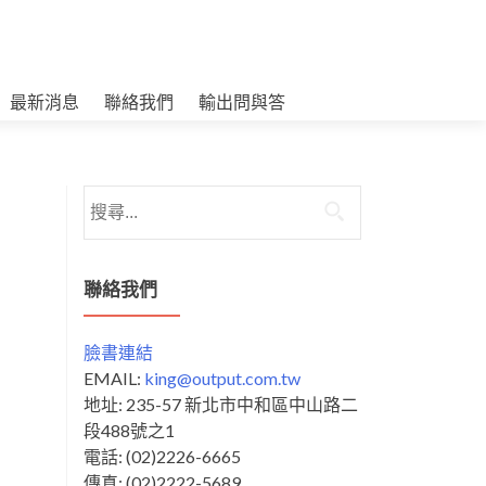
最新消息
聯絡我們
輸出問與答
搜
尋
關
鍵
聯絡我們
字:
臉書連結
EMAIL:
king@output.com.tw
地址: 235-57 新北市中和區中山路二
段488號之1
電話: (02)2226-6665
傳真: (02)2222-5689