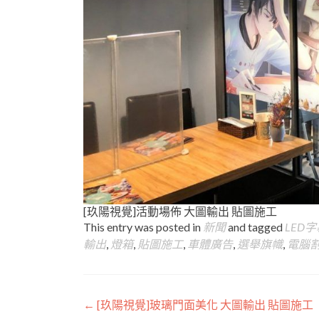
[玖陽視覺]活動場佈 大圖輸出 貼圖施工
This entry was posted in
新聞
and tagged
LED
輸出
,
燈箱
,
貼圖施工
,
車體廣告
,
選舉旗幟
,
電腦
Post
←
[玖陽視覺]玻璃門面美化 大圖輸出 貼圖施工