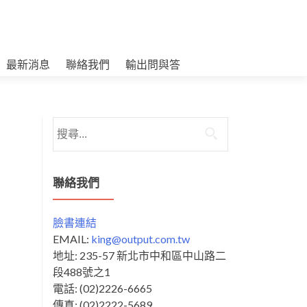
最新消息
聯絡我們
輸出問與答
搜
尋
關
鍵
聯絡我們
字:
臉書連結
EMAIL:
king@output.com.tw
地址: 235-57 新北市中和區中山路二
段488號之1
電話: (02)2226-6665
傳真: (02)2222-5689