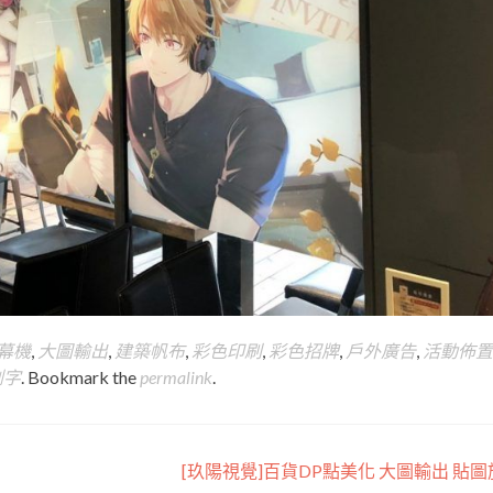
字幕機
,
大圖輸出
,
建築帆布
,
彩色印刷
,
彩色招牌
,
戶外廣告
,
活動佈置
割字
. Bookmark the
permalink
.
[玖陽視覺]百貨DP點美化 大圖輸出 貼