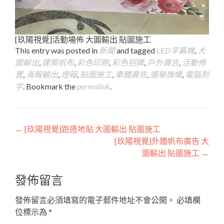
[玖陽視覺]活動場佈 大圖輸出 貼圖施工
This entry was posted in
新聞
and tagged
LED字幕機
,
大
圖輸出
,
建築帆布
,
彩色印刷
,
彩色招牌
,
戶外廣告
,
活動佈
置
,
海報輸出
,
燈箱
,
貼圖施工
,
車體廣告
,
選舉旗幟
,
電腦割
字
. Bookmark the
permalink
.
Post
←
[玖陽視覺]跑道地貼 大圖輸出 貼圖施工
[玖陽視覺]外牆帆布廣告 大
navigation
圖輸出 貼圖施工
→
發佈留言
發佈留言必須填寫的電子郵件地址不會公開。
必填欄
位標示為
*