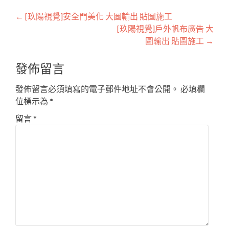
Post
←
[玖陽視覺]安全門美化 大圖輸出 貼圖施工
[玖陽視覺]戶外帆布廣告 大
navigation
圖輸出 貼圖施工
→
發佈留言
發佈留言必須填寫的電子郵件地址不會公開。
必填欄
位標示為
*
留言
*