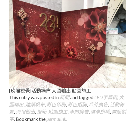
[玖陽視覺]活動場佈 大圖輸出 貼圖施工
This entry was posted in
新聞
and tagged
LED字幕機
,
大
圖輸出
,
建築帆布
,
彩色印刷
,
彩色招牌
,
戶外廣告
,
活動佈
置
,
海報輸出
,
燈箱
,
貼圖施工
,
車體廣告
,
選舉旗幟
,
電腦割
字
. Bookmark the
permalink
.