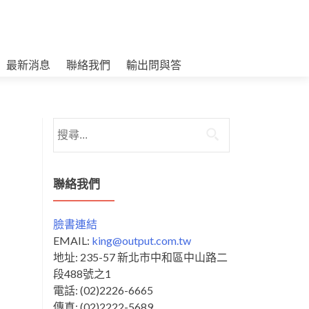
最新消息
聯絡我們
輸出問與答
搜
尋
關
鍵
聯絡我們
字:
臉書連結
EMAIL:
king@output.com.tw
地址: 235-57 新北市中和區中山路二
段488號之1
電話: (02)2226-6665
傳真: (02)2222-5689