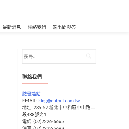
最新消息
聯絡我們
輸出問與答
搜
尋
關
鍵
聯絡我們
字:
臉書連結
EMAIL:
king@output.com.tw
地址: 235-57 新北市中和區中山路二
段488號之1
電話: (02)2226-6665
傳真: (02)2222-5689