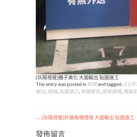
[玖陽視覺]櫃子美化 大圖輸出 貼圖施工
This entry was posted in
新聞
and tagged
LED
輸出
,
燈箱
,
貼圖施工
,
車體廣告
,
選舉旗幟
,
電腦
Post
←
[玖陽視覺]外牆格柵燈箱 大圖輸出 貼圖施工
navigation
發佈留言