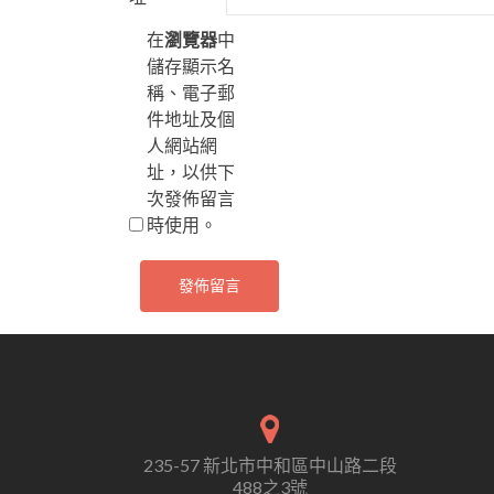
在
瀏覽器
中
儲存顯示名
稱、電子郵
件地址及個
人網站網
址，以供下
次發佈留言
時使用。
235-57 新北市中和區中山路二段
488之3號