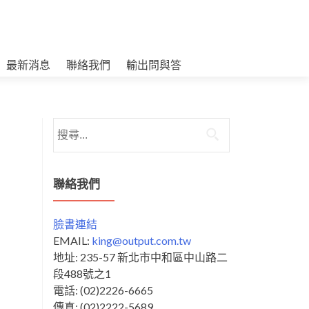
最新消息
聯絡我們
輸出問與答
搜
尋
關
鍵
聯絡我們
字:
臉書連結
EMAIL:
king@output.com.tw
地址: 235-57 新北市中和區中山路二
段488號之1
電話: (02)2226-6665
傳真: (02)2222-5689