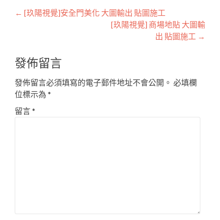
Post
←
[玖陽視覺]安全門美化 大圖輸出 貼圖施工
[玖陽視覺] 商場地貼 大圖輸
navigation
出 貼圖施工
→
發佈留言
發佈留言必須填寫的電子郵件地址不會公開。
必填欄
位標示為
*
留言
*