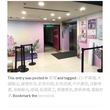
This entry was posted in
新聞
and tagged
LED字幕機
,
大
圖輸出
,
建築帆布
,
彩色印刷
,
彩色招牌
,
戶外廣告
,
活動佈
置
,
海報輸出
,
燈箱
,
貼圖施工
,
車體廣告
,
選舉旗幟
,
電腦割
字
. Bookmark the
permalink
.