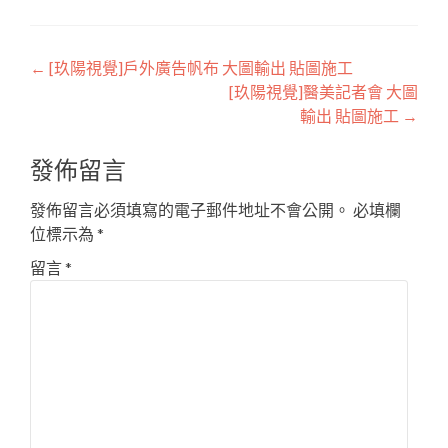
Post
←
[玖陽視覺]戶外廣告帆布 大圖輸出 貼圖施工
[玖陽視覺]醫美記者會 大圖
navigation
輸出 貼圖施工
→
發佈留言
發佈留言必須填寫的電子郵件地址不會公開。
必填欄
位標示為
*
留言
*