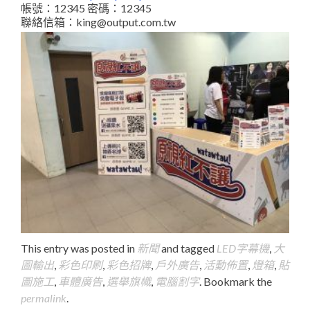
帳號：12345 密碼：12345
聯絡信箱：king@output.com.tw
This entry was posted in
新聞
and tagged
LED字幕機
,
大
圖輸出
,
彩色印刷
,
彩色招牌
,
戶外廣告
,
活動佈置
,
燈箱
,
貼
圖施工
,
車體廣告
,
選舉旗幟
,
電腦割字
. Bookmark the
permalink
.