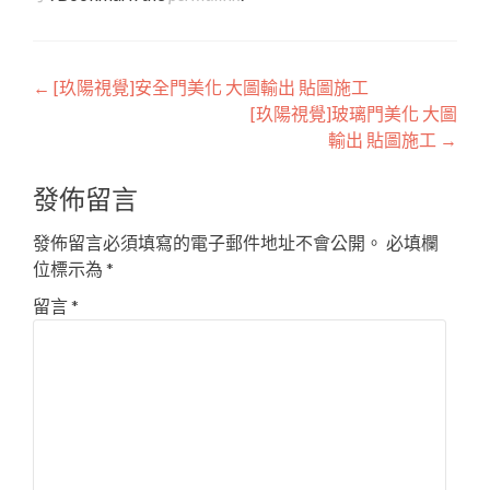
Post
←
[玖陽視覺]安全門美化 大圖輸出 貼圖施工
[玖陽視覺]玻璃門美化 大圖
navigation
輸出 貼圖施工
→
發佈留言
發佈留言必須填寫的電子郵件地址不會公開。
必填欄
位標示為
*
留言
*