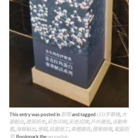
This entry was posted in
新聞
and tagged
LED字幕機
,
大
圖輸出
,
建築帆布
,
彩色印刷
,
彩色招牌
,
戶外廣告
,
活動佈
置
,
海報輸出
,
燈箱
,
貼圖施工
,
車體廣告
,
選舉旗幟
,
電腦割
字
. Bookmark the
permalink
.