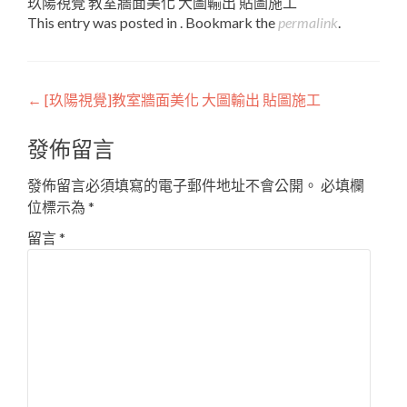
玖陽視覺 教室牆面美化 大圖輸出 貼圖施工
This entry was posted in . Bookmark the
permalink
.
Post
←
[玖陽視覺]教室牆面美化 大圖輸出 貼圖施工
navigation
發佈留言
發佈留言必須填寫的電子郵件地址不會公開。
必填欄
位標示為
*
留言
*