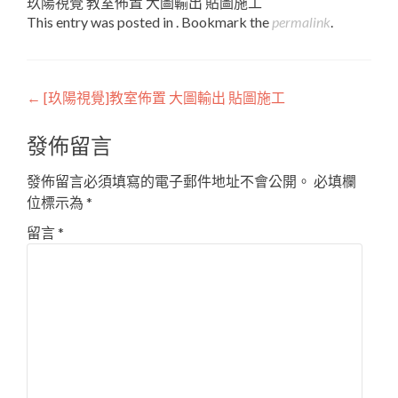
玖陽視覺 教室佈置 大圖輸出 貼圖施工
This entry was posted in . Bookmark the
permalink
.
Post
←
[玖陽視覺]教室佈置 大圖輸出 貼圖施工
navigation
發佈留言
發佈留言必須填寫的電子郵件地址不會公開。
必填欄
位標示為
*
留言
*