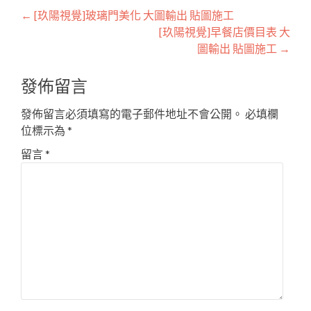
Post
←
[玖陽視覺]玻璃門美化 大圖輸出 貼圖施工
[玖陽視覺]早餐店價目表 大
navigation
圖輸出 貼圖施工
→
發佈留言
發佈留言必須填寫的電子郵件地址不會公開。
必填欄
位標示為
*
留言
*