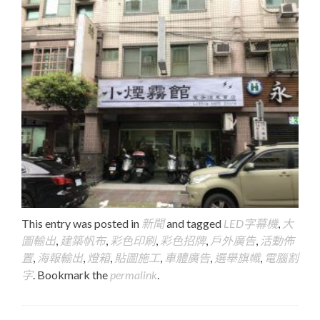
This entry was posted in
新聞
and tagged
LED字幕機
,
大
圖輸出
,
建築帆布
,
彩色印刷
,
彩色招牌
,
戶外廣告
,
活動佈
置
,
海報輸出
,
燈箱
,
貼圖施工
,
車體廣告
,
選舉旗幟
,
電腦割
字
. Bookmark the
permalink
.