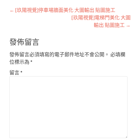
Post
←
[玖陽視覺]停車場牆面美化 大圖輸出 貼圖施工
[玖陽視覺]電梯門美化 大圖
navigation
輸出 貼圖施工
→
發佈留言
發佈留言必須填寫的電子郵件地址不會公開。
必填欄
位標示為
*
留言
*