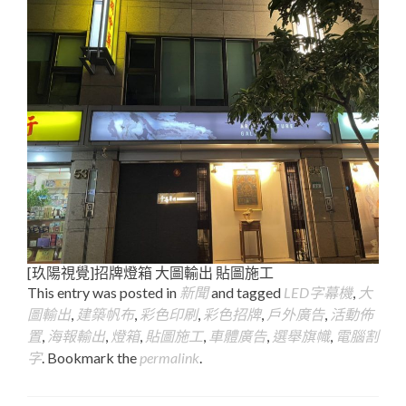
[玖陽視覺]招牌燈箱 大圖輸出 貼圖施工
This entry was posted in
新聞
and tagged
LED字幕機
,
大
圖輸出
,
建築帆布
,
彩色印刷
,
彩色招牌
,
戶外廣告
,
活動佈
置
,
海報輸出
,
燈箱
,
貼圖施工
,
車體廣告
,
選舉旗幟
,
電腦割
字
. Bookmark the
permalink
.