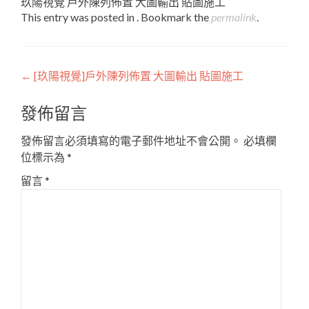
玖陽視覺 戶外陳列佈置 大圖輸出 貼圖施工
This entry was posted in . Bookmark the
permalink
.
Post
←
[玖陽視覺]戶外陳列佈置 大圖輸出 貼圖施工
navigation
發佈留言
發佈留言必須填寫的電子郵件地址不會公開。
必填欄
位標示為
*
留言
*