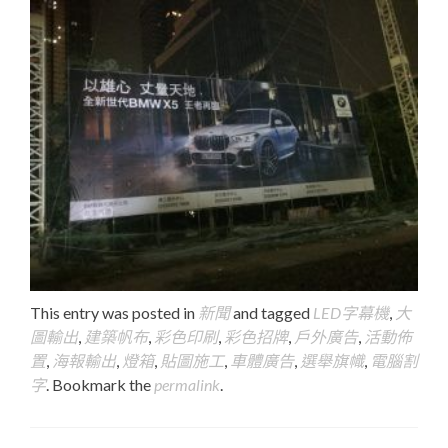
This entry was posted in
新聞
and tagged
LED字幕機
,
大
圖輸出
,
建築帆布
,
彩色印刷
,
彩色招牌
,
戶外廣告
,
活動佈
置
,
海報輸出
,
燈箱
,
貼圖施工
,
車體廣告
,
選舉旗幟
,
電腦割
字
. Bookmark the
permalink
.