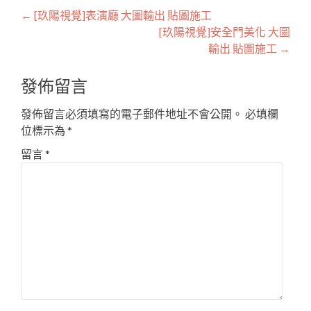
Post
←
[玖陽視覺]表演廳 大圖輸出 貼圖施工
[玖陽視覺]安全門美化 大圖
navigation
輸出 貼圖施工
→
發佈留言
發佈留言必須填寫的電子郵件地址不會公開。
必填欄
位標示為
*
留言
*