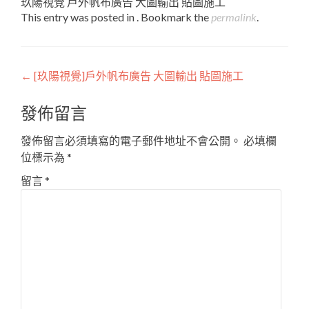
玖陽視覺 戶外帆布廣告 大圖輸出 貼圖施工
This entry was posted in . Bookmark the
permalink
.
Post
←
[玖陽視覺]戶外帆布廣告 大圖輸出 貼圖施工
navigation
發佈留言
發佈留言必須填寫的電子郵件地址不會公開。
必填欄
位標示為
*
留言
*