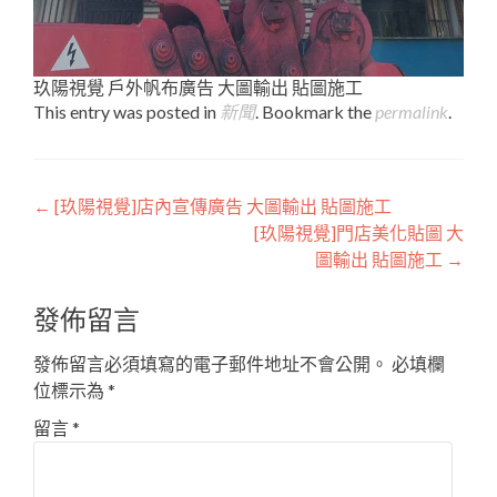
玖陽視覺 戶外帆布廣告 大圖輸出 貼圖施工
This entry was posted in
新聞
. Bookmark the
permalink
.
Post
←
[玖陽視覺]店內宣傳廣告 大圖輸出 貼圖施工
[玖陽視覺]門店美化貼圖 大
navigation
圖輸出 貼圖施工
→
發佈留言
發佈留言必須填寫的電子郵件地址不會公開。
必填欄
位標示為
*
留言
*