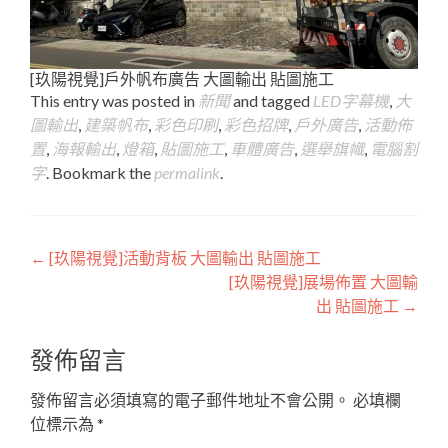
[玖陽視覺]戶外帆布廣告 大圖輸出 貼圖施工
This entry was posted in
新聞
and tagged
LED字幕機
,
大
圖輸出
,
建築帆布
,
彩色印刷
,
彩色招牌
,
戶外廣告
,
活動佈
置
,
海報輸出
,
燈箱
,
貼圖施工
,
車體廣告
,
選舉旗幟
,
電腦割
字
. Bookmark the
permalink
.
Post
←
[玖陽視覺]活動背板 大圖輸出 貼圖施工
[玖陽視覺]展場佈置 大圖輸
navigation
出 貼圖施工
→
發佈留言
發佈留言必須填寫的電子郵件地址不會公開。
必填欄
位標示為
*