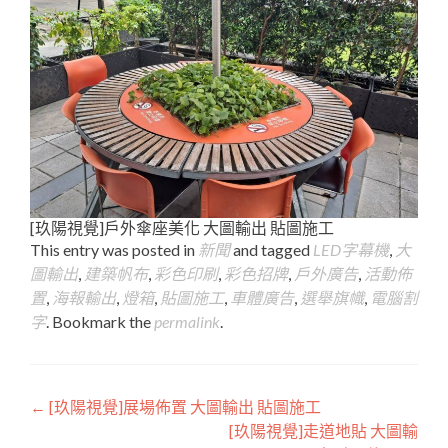
[玖陽視覺]戶外傘座美化 大圖輸出 貼圖施工
This entry was posted in
新聞
and tagged
LED字幕機
,
大
圖輸出
,
建築帆布
,
彩色印刷
,
彩色招牌
,
戶外廣告
,
活動佈
置
,
海報輸出
,
燈箱
,
貼圖施工
,
車體廣告
,
選舉旗幟
,
電腦割
字
. Bookmark the
permalink
.
Post
←
[玖陽視覺]展場佈置 大圖輸出 貼圖施工
[玖陽視覺]走道地貼 大圖輸
navigation