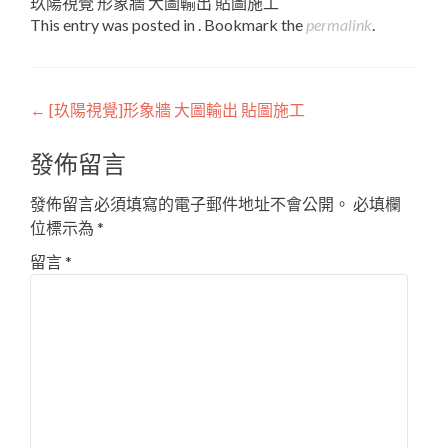
玖陽視覺 形象牆 大圖輸出 貼圖施工
This entry was posted in . Bookmark the
permalink
.
Post
←
[玖陽視覺]形象牆 大圖輸出 貼圖施工
navigation
發佈留言
發佈留言必須填寫的電子郵件地址不會公開。
必填欄
位標示為
*
留言
*