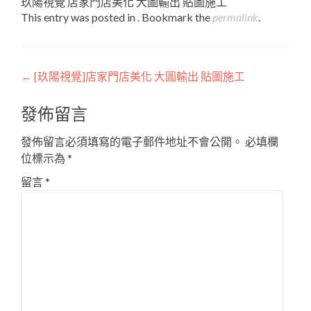
玖陽視覺 店家門店美化 大圖輸出 貼圖施工
This entry was posted in . Bookmark the
permalink
.
Post
←
[玖陽視覺]店家門店美化 大圖輸出 貼圖施工
navigation
發佈留言
發佈留言必須填寫的電子郵件地址不會公開。
必填欄
位標示為
*
留言
*