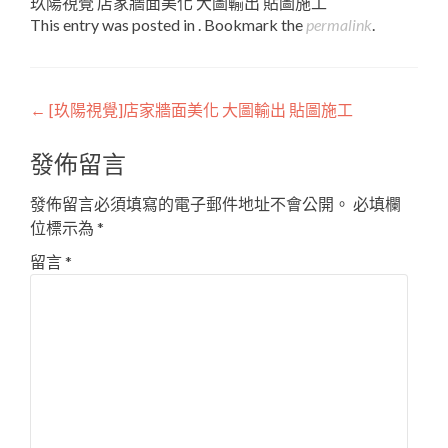
玖陽視覺 店家牆面美化 大圖輸出 貼圖施工
This entry was posted in . Bookmark the
permalink
.
Post
←
[玖陽視覺]店家牆面美化 大圖輸出 貼圖施工
navigation
發佈留言
發佈留言必須填寫的電子郵件地址不會公開。
必填欄
位標示為
*
留言
*