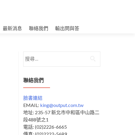
最新消息
聯絡我們
輸出問與答
搜
尋
關
鍵
聯絡我們
字:
臉書連結
EMAIL:
king@output.com.tw
地址: 235-57 新北市中和區中山路二
段488號之1
電話: (02)2226-6665
傳真: (02)2222-5689