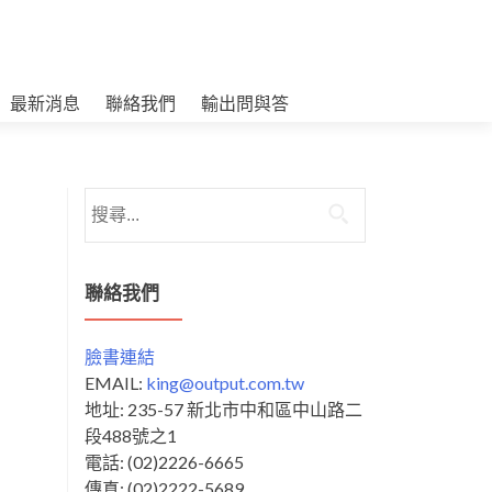
最新消息
聯絡我們
輸出問與答
搜
尋
關
鍵
聯絡我們
字:
臉書連結
EMAIL:
king@output.com.tw
地址: 235-57 新北市中和區中山路二
段488號之1
電話: (02)2226-6665
傳真: (02)2222-5689