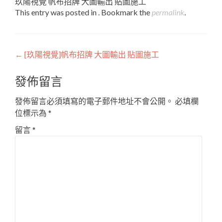
玖陽視覺 帆布招牌 大圖輸出 貼圖施工
This entry was posted in . Bookmark the
permalink
.
Post
←
[玖陽視覺]帆布招牌 大圖輸出 貼圖施工
navigation
發佈留言
發佈留言必須填寫的電子郵件地址不會公開。
必填欄
位標示為
*
留言
*