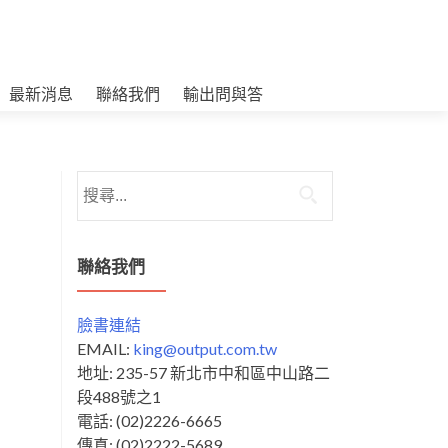
最新消息
聯絡我們
輸出問與答
搜
尋
關
鍵
聯絡我們
字:
臉書連結
EMAIL:
king@output.com.tw
地址: 235-57 新北市中和區中山路二
段488號之1
電話: (02)2226-6665
傳真: (02)2222-5689