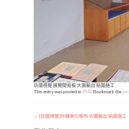
玖陽視覺 展覽間背板 大圖輸出 貼圖施工
This entry was posted in
新聞
. Bookmark the
per
Post
←
[玖陽視覺]外檣美化帆布 大圖輸出 貼圖施工
navigation