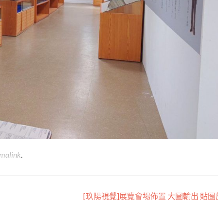
malink
.
[玖陽視覺]展覽會場佈置 大圖輸出 貼