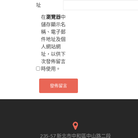
址
在
瀏覽器
中
儲存顯示名
稱、電子郵
件地址及個
人網站網
址，以供下
次發佈留言
時使用。
235-57 新北市中和區中山路二段