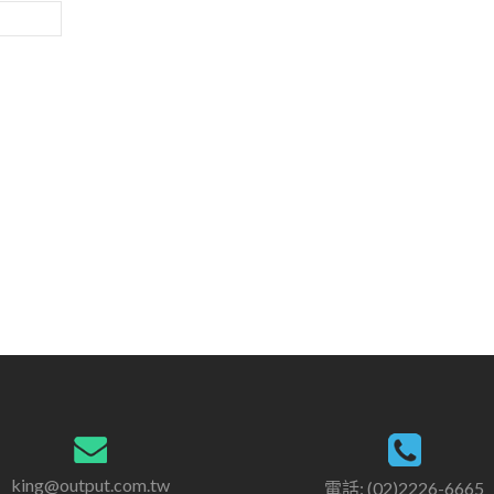
king@output.com.tw
電話: (02)2226-6665