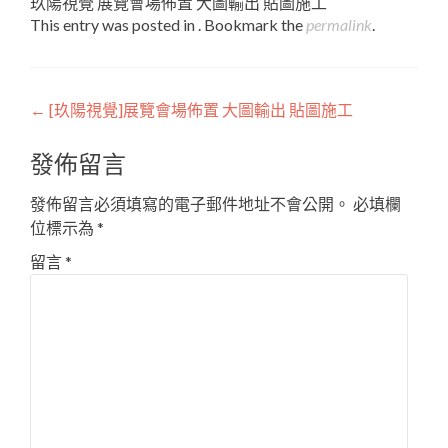
玖陽視覺 展覽會場佈置 大圖輸出 貼圖施工
This entry was posted in . Bookmark the
permalink
.
Post
←
[玖陽視覺]展覽會場佈置 大圖輸出 貼圖施工
navigation
發佈留言
發佈留言必須填寫的電子郵件地址不會公開。
必填欄
位標示為
*
留言
*