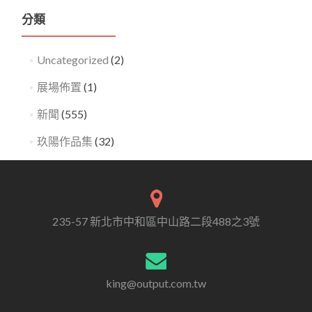
分類
Uncategorized
(2)
展場佈置
(1)
新聞
(555)
玖陽作品集
(32)
235-57 新北市中和區中山路二段488之3號
king@output.com.tw