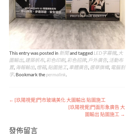
This entry was posted in
新聞
and tagged
LED字幕機
,
大
圖輸出
,
建築帆布
,
彩色印刷
,
彩色招牌
,
戶外廣告
,
活動布
置
,
海報輸出
,
燈箱
,
貼圖施工
,
車體廣告
,
選舉旗幟
,
電腦割
字
. Bookmark the
permalink
.
Post
←
[玖陽視覺]門市玻璃美化 大圖輸出 貼圖施工
[玖陽視覺]門面形象廣告 大
navigation
圖輸出 貼圖施工
→
發佈留言