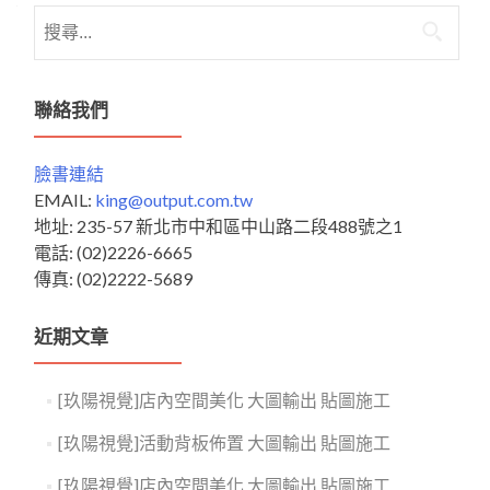
搜
尋
關
鍵
聯絡我們
字:
臉書連結
EMAIL:
king@output.com.tw
地址: 235-57 新北市中和區中山路二段488號之1
電話: (02)2226-6665
傳真: (02)2222-5689
近期文章
[玖陽視覺]店內空間美化 大圖輸出 貼圖施工
[玖陽視覺]活動背板佈置 大圖輸出 貼圖施工
[玖陽視覺]店內空間美化 大圖輸出 貼圖施工