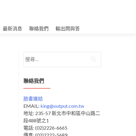
最新消息
聯絡我們
輸出問與答
搜
尋
關
鍵
聯絡我們
字:
臉書連結
EMAIL:
king@output.com.tw
地址: 235-57 新北市中和區中山路二
段488號之1
電話: (02)2226-6665
傳真: (02)2222-5689