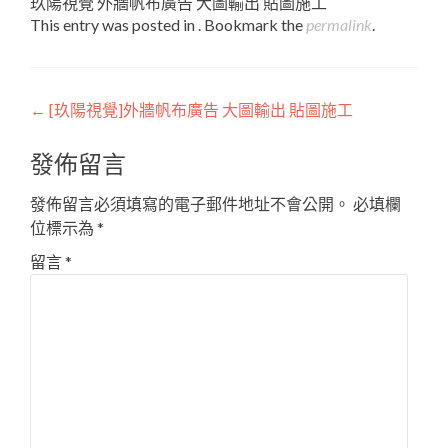
玖陽視覺 外牆帆布廣告 大圖輸出 貼圖施工
This entry was posted in . Bookmark the
permalink
.
Post
←
[玖陽視覺]外牆帆布廣告 大圖輸出 貼圖施工
navigation
發佈留言
發佈留言必須填寫的電子郵件地址不會公開。
必填欄
位標示為
*
留言
*