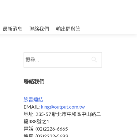
最新消息
聯絡我們
輸出問與答
搜
尋
關
鍵
聯絡我們
字:
臉書連結
EMAIL:
king@output.com.tw
地址: 235-57 新北市中和區中山路二
段488號之1
電話: (02)2226-6665
傳真: (02)2222-5689