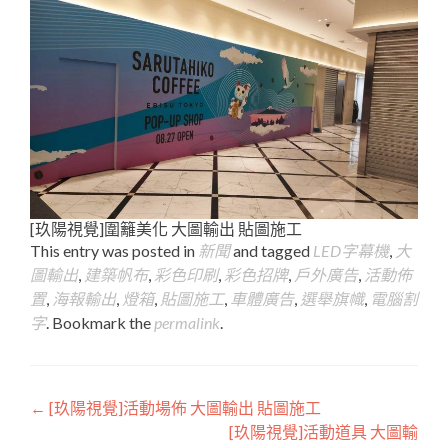
[玖陽視覺]圍籬美化 大圖輸出 貼圖施工
This entry was posted in
新聞
and tagged
LED字幕機
,
大
圖輸出
,
建築帆布
,
彩色印刷
,
彩色招牌
,
戶外廣告
,
活動佈
置
,
海報輸出
,
燈箱
,
貼圖施工
,
車體廣告
,
選舉旗幟
,
電腦割
字
. Bookmark the
permalink
.
Post
←
[玖陽視覺]活動場佈 大圖輸出 貼圖施工
[玖陽視覺]活動道具 大圖輸
navigation