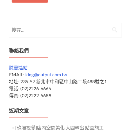
搜
尋
關
鍵
聯絡我們
字:
臉書連結
EMAIL:
king@output.com.tw
地址: 235-57 新北市中和區中山路二段488號之1
電話: (02)2226-6665
傳真: (02)2222-5689
近期文章
[玖陽視覺]店內空間美化 大圖輸出 貼圖施工