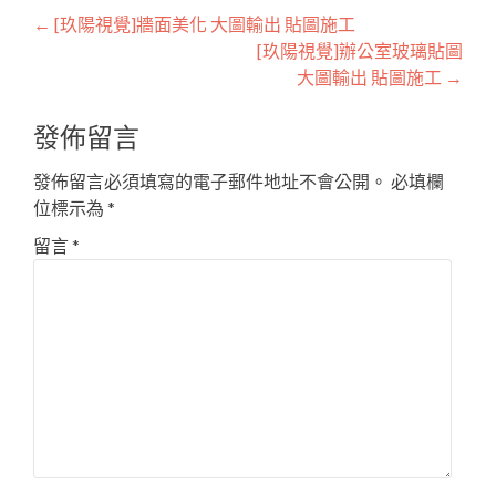
Post
←
[玖陽視覺]牆面美化 大圖輸出 貼圖施工
[玖陽視覺]辦公室玻璃貼圖
navigation
大圖輸出 貼圖施工
→
發佈留言
發佈留言必須填寫的電子郵件地址不會公開。
必填欄
位標示為
*
留言
*