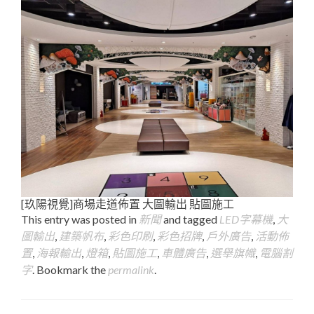
[玖陽視覺]商場走道佈置 大圖輸出 貼圖施工
This entry was posted in
新聞
and tagged
LED字幕機
,
大
圖輸出
,
建築帆布
,
彩色印刷
,
彩色招牌
,
戶外廣告
,
活動佈
置
,
海報輸出
,
燈箱
,
貼圖施工
,
車體廣告
,
選舉旗幟
,
電腦割
字
. Bookmark the
permalink
.