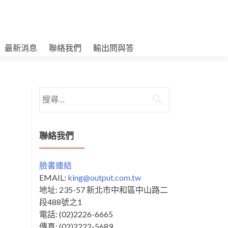
最新消息
聯絡我們
輸出問與答
搜
尋
關
鍵
聯絡我們
字:
臉書連結
EMAIL:
king@output.com.tw
地址: 235-57 新北市中和區中山路二
段488號之1
電話: (02)2226-6665
傳真: (02)2222-5689