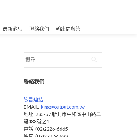
最新消息
聯絡我們
輸出問與答
搜
尋
關
鍵
聯絡我們
字:
臉書連結
EMAIL:
king@output.com.tw
地址: 235-57 新北市中和區中山路二
段488號之1
電話: (02)2226-6665
傳真: (02)2222-5689