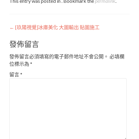
This entry was posted in . Bookmark the
permalink
.
Post
←
[玖陽視覺]冰庫美化 大圖輸出 貼圖施工
navigation
發佈留言
發佈留言必須填寫的電子郵件地址不會公開。
必填欄
位標示為
*
留言
*