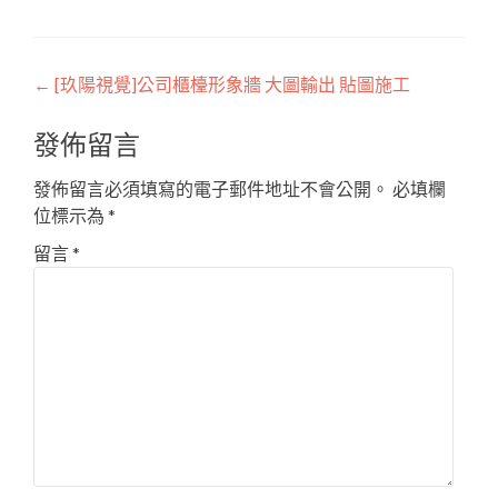
Post
←
[玖陽視覺]公司櫃檯形象牆 大圖輸出 貼圖施工
navigation
發佈留言
發佈留言必須填寫的電子郵件地址不會公開。
必填欄
位標示為
*
留言
*