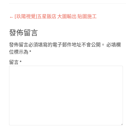
Post
←
[玖陽視覺]五星飯店 大圖輸出 貼圖施工
navigation
發佈留言
發佈留言必須填寫的電子郵件地址不會公開。
必填欄
位標示為
*
留言
*