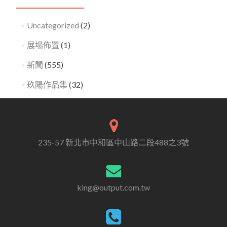
Uncategorized
(2)
展場佈置
(1)
新聞
(555)
玖陽作品集
(32)
235-57 新北市中和區中山路二段488之3號
king@output.com.tw