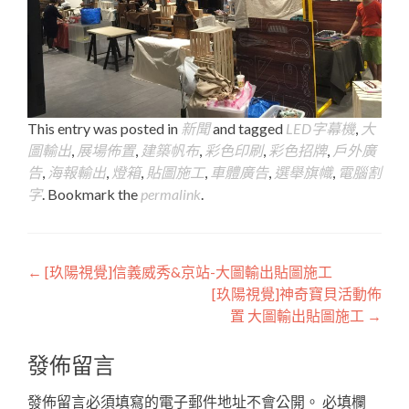
This entry was posted in
新聞
and tagged
LED字幕機
,
大
圖輸出
,
展場佈置
,
建築帆布
,
彩色印刷
,
彩色招牌
,
戶外廣
告
,
海報輸出
,
燈箱
,
貼圖施工
,
車體廣告
,
選舉旗幟
,
電腦割
字
. Bookmark the
permalink
.
Post
←
[玖陽視覺]信義威秀&京站-大圖輸出貼圖施工
[玖陽視覺]神奇寶貝活動佈
navigation
置 大圖輸出貼圖施工
→
發佈留言
發佈留言必須填寫的電子郵件地址不會公開。
必填欄