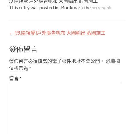
玖陽視覺 戶外廣告帆布 大圖輸出 貼圖施工
This entry was posted in . Bookmark the
permalink
.
Post
←
[玖陽視覺]戶外廣告帆布 大圖輸出 貼圖施工
navigation
發佈留言
發佈留言必須填寫的電子郵件地址不會公開。
必填欄
位標示為
*
留言
*