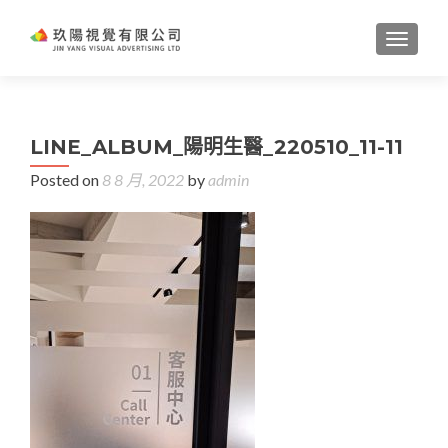
TOGGL
LINE_ALBUM_陽明生醫_220510_11-11
Posted on
8 8 月, 2022
by
admin