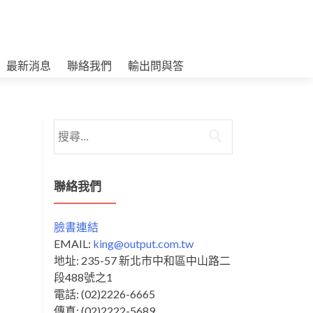
最新消息
聯絡我們
輸出問與答
搜
尋
關
鍵
聯絡我們
字:
臉書連結
EMAIL:
king@output.com.tw
地址: 235-57 新北市中和區中山路二
段488號之1
電話: (02)2226-6665
傳真: (02)2222-5689