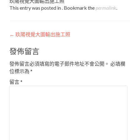
玖陽視覺大圖輸出施工照
This entry was posted in . Bookmark the
permalink
.
Post
←
玖陽視覺大圖輸出施工照
navigation
發佈留言
發佈留言必須填寫的電子郵件地址不會公開。
必填欄
位標示為
*
留言
*