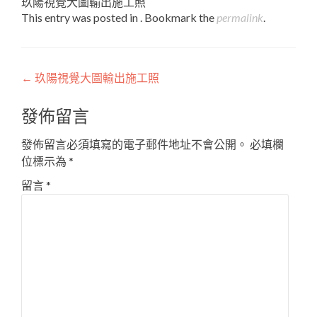
玖陽視覺大圖輸出施工照
This entry was posted in . Bookmark the
permalink
.
Post
←
玖陽視覺大圖輸出施工照
navigation
發佈留言
發佈留言必須填寫的電子郵件地址不會公開。
必填欄
位標示為
*
留言
*