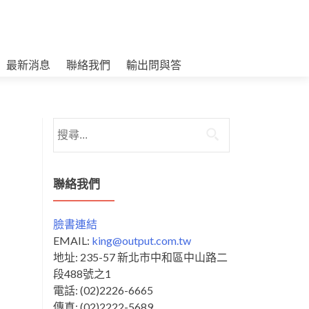
最新消息
聯絡我們
輸出問與答
搜
尋
關
鍵
聯絡我們
字:
臉書連結
EMAIL:
king@output.com.tw
地址: 235-57 新北市中和區中山路二
段488號之1
電話: (02)2226-6665
傳真: (02)2222-5689