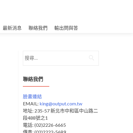
最新消息
聯絡我們
輸出問與答
搜
尋
關
鍵
聯絡我們
字:
臉書連結
EMAIL:
king@output.com.tw
地址: 235-57 新北市中和區中山路二
段488號之1
電話: (02)2226-6665
傳真: (02)2222-5689