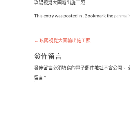
玖陽視覺大圖輸出施工照
This entry was posted in . Bookmark the
permali
Post
←
玖陽視覺大圖輸出施工照
navigation
發佈留言
發佈留言必須填寫的電子郵件地址不會公開。
留言
*