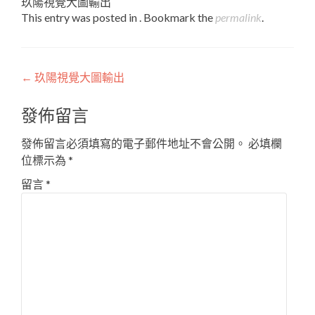
玖陽視覺大圖輸出
This entry was posted in . Bookmark the
permalink
.
Post
←
玖陽視覺大圖輸出
navigation
發佈留言
發佈留言必須填寫的電子郵件地址不會公開。
必填欄
位標示為
*
留言
*